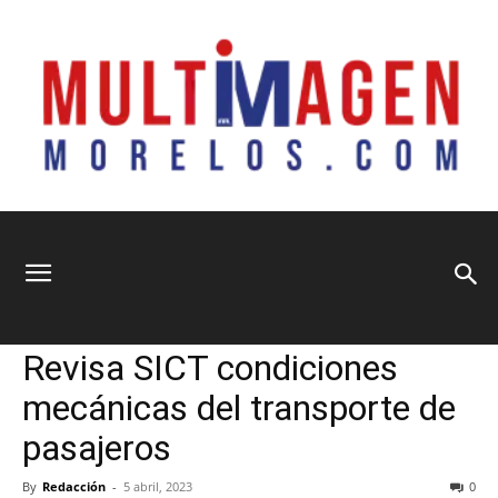
Multimagen
Home
Nacional
Nacional
Seguridad y Justicia
Revisa SICT condiciones
Morelos
mecánicas del transporte de
pasajeros
By
Redacción
-
5 abril, 2023
0