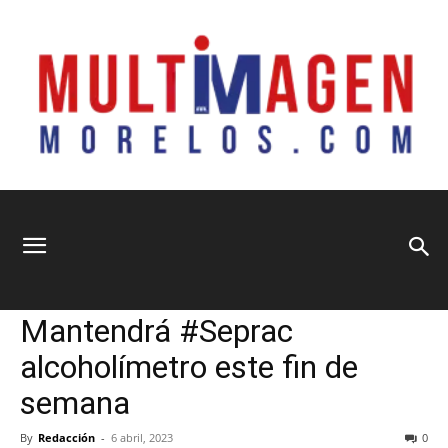
Multimagen
Home
Municipios
Municipios
Seguridad y Justicia
Mantendrá #Seprac
Morelos
alcoholímetro este fin de
semana
By
Redacción
-
6 abril, 2023
0