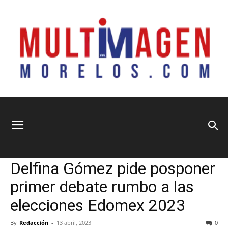
Multimagen
Home
Nacional
Nacional
Política
Principal
Delfina Gómez pide posponer
Morelos
primer debate rumbo a las
elecciones Edomex 2023
By
Redacción
-
13 abril, 2023
0