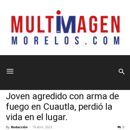
Multimagen
Home
Seguridad y Justicia
Seguridad y Justicia
Sociedad
Joven agredido con arma de
Morelos
fuego en Cuautla, perdió la
vida en el lugar.
By
Redacción
-
19 abril, 2023
0