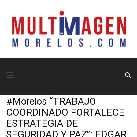
Multimagen
Home
Información General
Información General
Nacional
Política
Seguridad y Justicia
Sociedad
#Morelos “TRABAJO
Morelos
COORDINADO FORTALECE
ESTRATEGIA DE
SEGURIDAD Y PAZ”: EDGAR