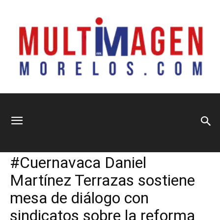
Multimagen
Home
Información General
Información General
Municipios
Política
Sociedad
#Cuernavaca Daniel
Morelos
Martínez Terrazas sostiene
mesa de diálogo con
sindicatos sobre la reforma