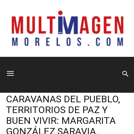
Multimagen
Home
Información General
Información General
Nacional
Principal
Sociedad
CARAVANAS DEL PUEBLO,
Morelos
TERRITORIOS DE PAZ Y
BUEN VIVIR: MARGARITA
GONZÁLEZ SARAVIA.