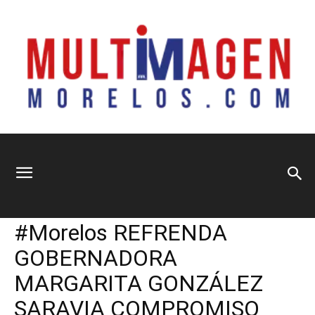
Multimagen
Home
Información General
Información General
Nacional
Principal
Sociedad
#Morelos REFRENDA
Morelos
GOBERNADORA
MARGARITA GONZÁLEZ
SARAVIA COMPROMISO