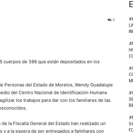
E
#
0
L
I
#
H
C
 5 cuerpos de 388 que están depositados en los
#
C
M
a de Personas del Estado de Morelos, Wendy Guadalupe
edio del Centro Nacional de Identificación Humana
#
S
gilizar los trabajos para dar con los familiares de las
B
desconocidos.
#
e la Fiscalía General del Estado han realizado un
S
F
 y a la espera de ser entregados a familiares con