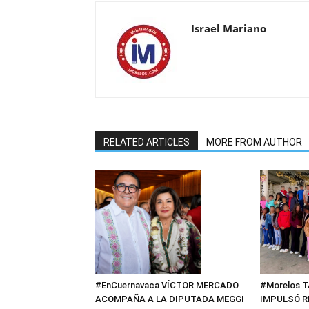
Israel Mariano
RELATED ARTICLES
MORE FROM AUTHOR
#EnCuernavaca VÍCTOR MERCADO
#Morelos 
ACOMPAÑA A LA DIPUTADA MEGGI
IMPULSÓ R