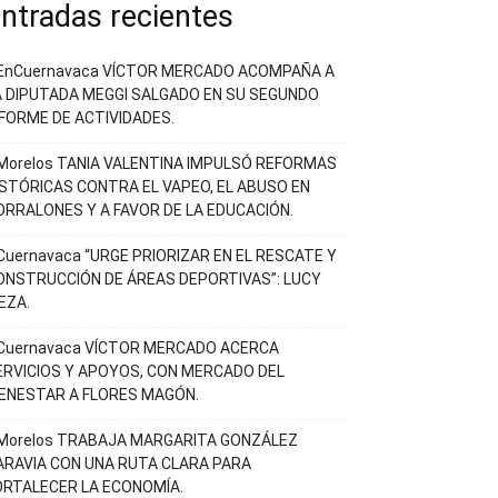
ntradas recientes
EnCuernavaca VÍCTOR MERCADO ACOMPAÑA A
A DIPUTADA MEGGI SALGADO EN SU SEGUNDO
NFORME DE ACTIVIDADES.
Morelos TANIA VALENTINA IMPULSÓ REFORMAS
ISTÓRICAS CONTRA EL VAPEO, EL ABUSO EN
ORRALONES Y A FAVOR DE LA EDUCACIÓN.
Cuernavaca “URGE PRIORIZAR EN EL RESCATE Y
ONSTRUCCIÓN DE ÁREAS DEPORTIVAS”: LUCY
EZA.
Cuernavaca VÍCTOR MERCADO ACERCA
ERVICIOS Y APOYOS, CON MERCADO DEL
IENESTAR A FLORES MAGÓN.
Morelos TRABAJA MARGARITA GONZÁLEZ
ARAVIA CON UNA RUTA CLARA PARA
ORTALECER LA ECONOMÍA.