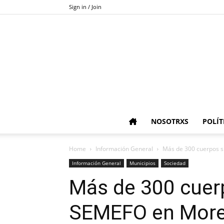
Sign in / Join
NOSOTRXS
POLÍT
Home
Información General
Más de 300 cuerpos s
Información General
Municipios
Sociedad
Más de 300 cuer
SEMEFO en Morel