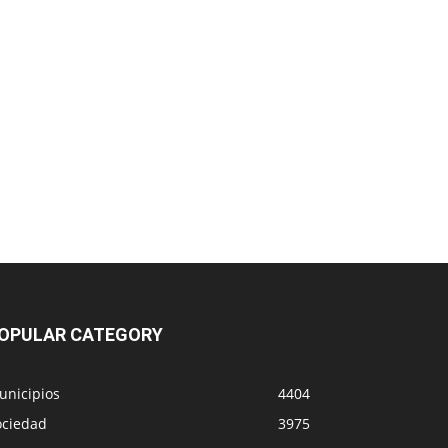
OPULAR CATEGORY
unicipios
4404
ociedad
3975