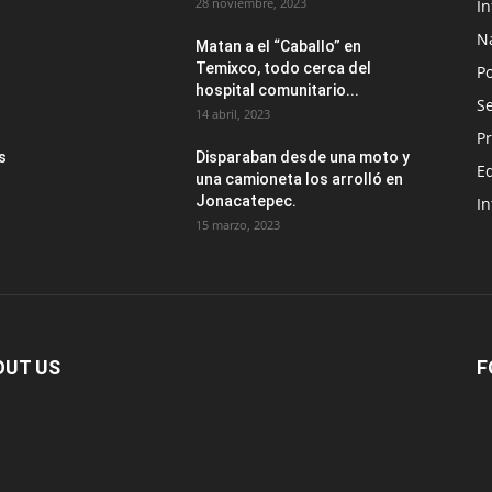
28 noviembre, 2023
I
N
Matan a el “Caballo” en
Temixco, todo cerca del
Po
hospital comunitario...
Se
14 abril, 2023
Pr
s
Disparaban desde una moto y
E
una camioneta los arrolló en
Jonacatepec.
In
15 marzo, 2023
OUT US
F