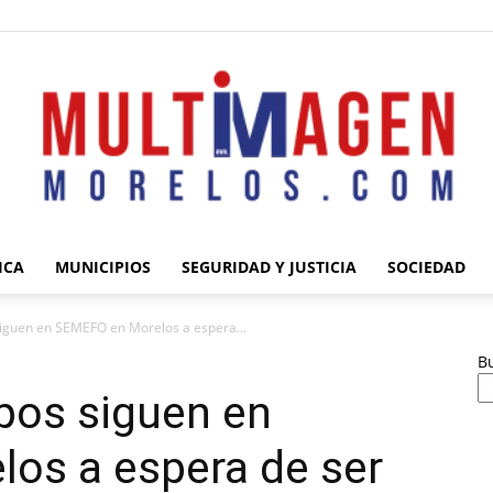
ICA
MUNICIPIOS
SEGURIDAD Y JUSTICIA
SOCIEDAD
Multimagen
iguen en SEMEFO en Morelos a espera...
B
pos siguen en
os a espera de ser
Morelos