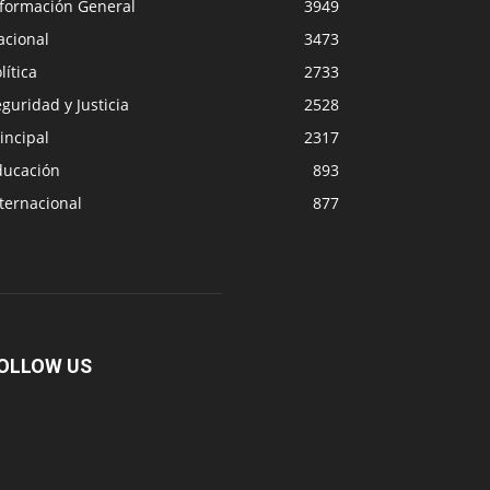
nformación General
3949
acional
3473
lítica
2733
guridad y Justicia
2528
incipal
2317
ducación
893
ternacional
877
OLLOW US