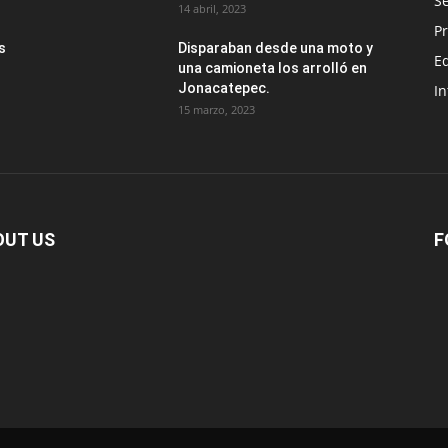
Se
14 abril, 2023
Pr
s
Disparaban desde una moto y
E
una camioneta los arrolló en
Jonacatepec.
In
15 marzo, 2023
OUT US
F