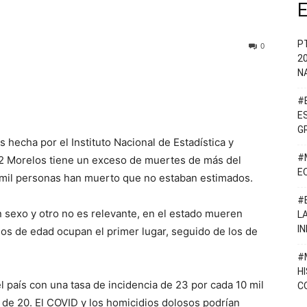
E
P
0
2
N
#
E
G
 hecha por el Instituto Nacional de Estadística y
#
22 Morelos tiene un exceso de muertes de más del
E
 mil personas han muerto que no estaban estimados.
#
n sexo y otro no es relevante, en el estado mueren
L
I
s de edad ocupan el primer lugar, seguido de los de
#
H
l país con una tasa de incidencia de 23 por cada 10 mil
C
 de 20. El COVID y los homicidios dolosos podrían