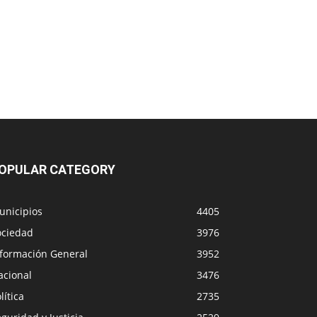
OPULAR CATEGORY
unicipios
4405
ociedad
3976
nformación General
3952
acional
3476
lítica
2735