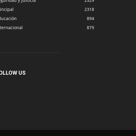
guridad y Justicia
2529
incipal
2318
ducación
894
ternacional
879
OLLOW US