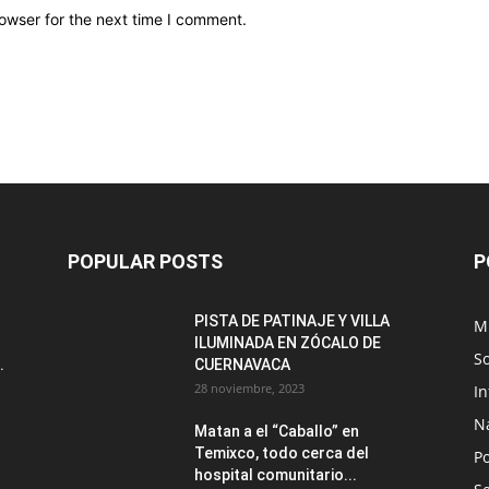
owser for the next time I comment.
POPULAR POSTS
P
PISTA DE PATINAJE Y VILLA
M
ILUMINADA EN ZÓCALO DE
S
.
CUERNAVACA
28 noviembre, 2023
I
N
Matan a el “Caballo” en
Temixco, todo cerca del
Po
hospital comunitario...