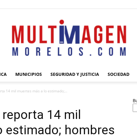
ICA
MUNICIPIOS
SEGURIDAD Y JUSTICIA
SOCIEDAD
Multimagen
ta 14 mil muertes más a lo estimado;...
B
reporta 14 mil
o estimado; hombres
Morelos