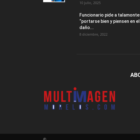
10 julio, 2025
Funcionario pide a talamonte
“portarse bien y piensen en el
daño...
8 diciembre, 2022
AB
©