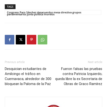
TAGS
Congreso Paco Sánchez desacuerdos mesa directiva grupos
parlamentarios junta política morelos
Previous article
Next article
Desquician estudiantes de
Fueron falsas las pruebas
Amilcingo el tráfico en
contra Patricia Izquierdo;
Cuernavaca; alrededor de 300
queda libre la ex Secretaria de
bloquean la Paloma de la Paz
Obras de Graco Ramírez