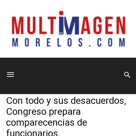
Multimagen
Home
Información General
Información General
Municipios
Nacional
Sociedad
Con todo y sus desacuerdos,
Morelos
Congreso prepara
comparecencias de
funcionarios.