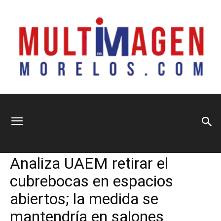
Multimagen
Home
Información General
Información General
Sociedad
Analiza UAEM retirar el
Morelos
cubrebocas en espacios
abiertos; la medida se
mantendría en salones