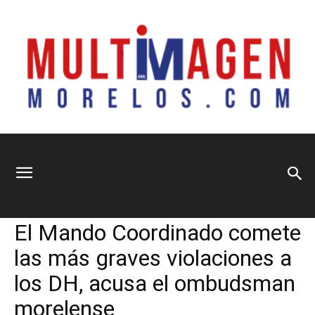
Multimagen
Home
Política
Política
Seguridad y Justicia
El Mando Coordinado comete
Morelos
las más graves violaciones a
los DH, acusa el ombudsman
morelense