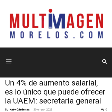
Multimagen
Home
Información General
Información General
Sociedad
Un 4% de aumento salarial,
Morelos
es lo único que puede ofrecer
la UAEM: secretaria general
By
Katy Cárdenas
-
30 enero, 2023
0