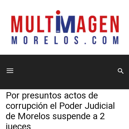
Multimagen
Home
Política
Política
Seguridad y Justicia
Por presuntos actos de
Morelos
corrupción el Poder Judicial
de Morelos suspende a 2
jueces