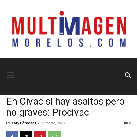
Multimagen
Home
Municipios
Municipios
Seguridad y Justicia
Sociedad
En Civac si hay asaltos pero
Morelos
no graves: Procivac
By
Katy Cárdenas
-
27 marzo, 2023
0