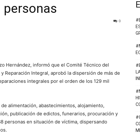
E
1 personas
#
0
E
G
#
E
zo Hernández, informó que el Comité Técnico del
#
L
 y Reparación Integral, aprobó la dispersión de más de
I
reparaciones integrales por el orden de los 129 mil
#
H
C
 de alimentación, abastecimientos, alojamiento,
ón, publicación de edictos, funerarios, procuración y
#
188 personas en situación de víctima, dispersando
C
os.
M