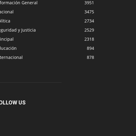
nformación General
3951
acional
3475
lítica
2734
guridad y Justicia
2529
incipal
2318
ducación
894
ternacional
878
OLLOW US