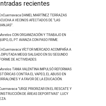
ntradas recientes
EnCuernavaca DANIEL MARTÍNEZ TERRAZAS
SCUCHA A VECINOS AFECTADOS DE “LAS
RANJAS”.
Morelos CON ORGANIZACIÓN Y TRABAJO EN
QUIPO, EL PT AVANZA CON PASO FIRME.
EnCuernavaca VÍCTOR MERCADO ACOMPAÑA A
A DIPUTADA MEGGI SALGADO EN SU SEGUNDO
NFORME DE ACTIVIDADES.
Morelos TANIA VALENTINA IMPULSÓ REFORMAS
ISTÓRICAS CONTRA EL VAPEO, EL ABUSO EN
ORRALONES Y A FAVOR DE LA EDUCACIÓN.
Cuernavaca “URGE PRIORIZAR EN EL RESCATE Y
ONSTRUCCIÓN DE ÁREAS DEPORTIVAS”: LUCY
EZA.