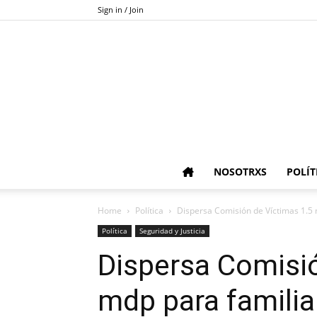
Sign in / Join
NOSOTRXS
POLÍT
Home
Política
Dispersa Comisión de Víctimas 1.5 m
Política
Seguridad y Justicia
Dispersa Comisió
mdp para familia