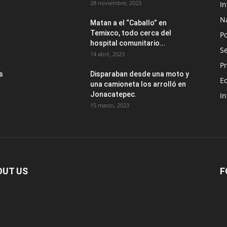
28 noviembre, 2023
I
N
Matan a el “Caballo” en
Temixco, todo cerca del
Po
hospital comunitario...
Se
14 abril, 2023
Pr
s
Disparaban desde una moto y
E
una camioneta los arrolló en
Jonacatepec.
In
15 marzo, 2023
OUT US
F