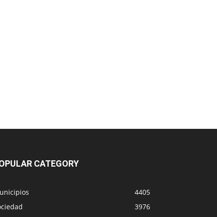
OPULAR CATEGORY
unicipios
4405
ociedad
3976