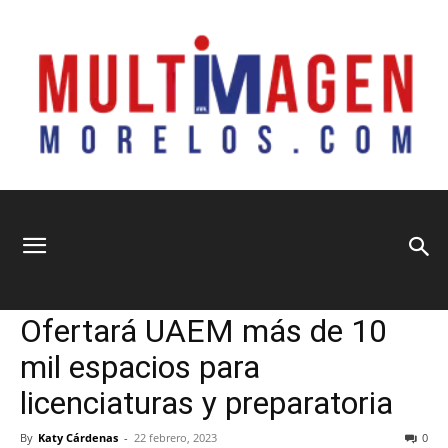
Multimagen
Home
Información General
Información General
Principal
Sociedad
Ofertará UAEM más de 10
Morelos
mil espacios para
licenciaturas y preparatoria
By
Katy Cárdenas
-
22 febrero, 2023
0