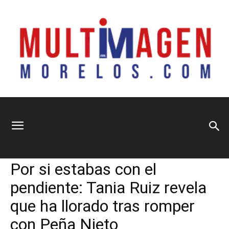
Multimagen
Home
Información General
Información General
Nacional
Principal
Por si estabas con el
Morelos
pendiente: Tania Ruiz revela
que ha llorado tras romper
con Peña Nieto